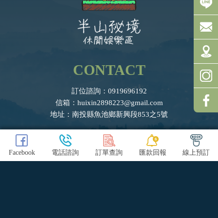
CONTACT
訂位諮詢：0919696192
信箱：huixin2898223@gmail.com
地址：南投縣魚池鄉新興段853之5號
Facebook
電話諮詢
訂單查詢
匯款回報
線上預訂
關於半山秘境
營位房型介紹