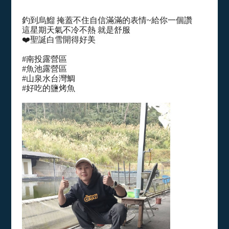
釣到烏鰡 掩蓋不住自信滿滿的表情~給你一個讚
這星期天氣不冷不熱 就是舒服
❤️聖誕白雪開得好美
#南投露營區
#魚池露營區
#山泉水台灣鯛
#好吃的鹽烤魚