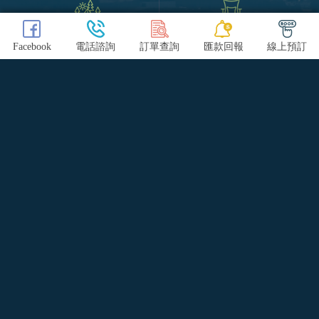
關於半山秘境
營位房型介紹
Facebook
電話諮詢
訂單查詢
匯款回報
線上預訂
線上訂位
營區守則
園區花絮
最新消息
聯絡我們
COPYRIGHT © 半山秘境露營區-露營,露營區,南投露營,魚池鄉露
營區,南投釣魚露營,日月潭露營.